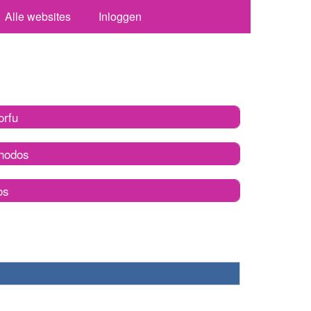
Alle websites
Inloggen
orfu
hodos
os