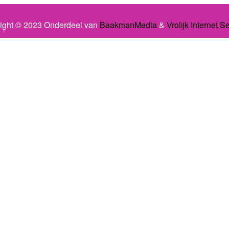
ight © 2023 Onderdeel van
BaakmanMedia
&
Vrolijk Internet S