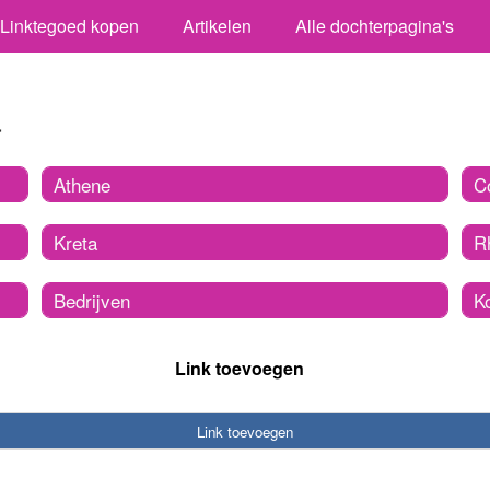
Linktegoed kopen
Artikelen
Alle dochterpagina's
a
Athene
C
Kreta
R
Bedrijven
K
Link toevoegen
Link toevoegen